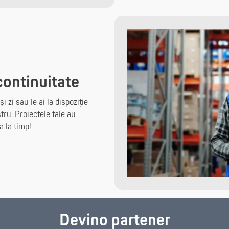
continuitate
zi sau le ai la dispoziție
tru. Proiectele tale au
a la timp!
Devino partener