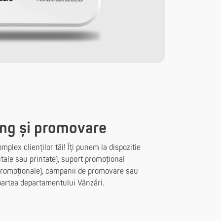
ng și promovare
lex clienților tăi! Îți punem la dispozitie
itale sau printate), suport promoțional
e promoționale), campanii de promovare sau
partea departamentului Vânzări.