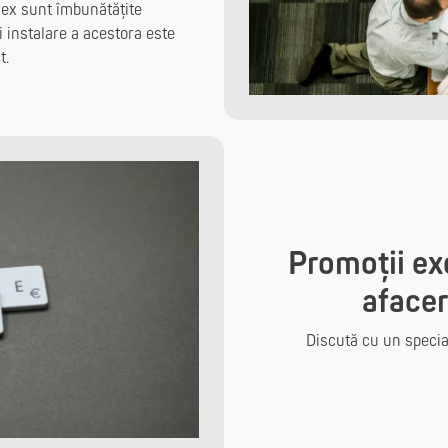
lex sunt îmbunătățite
i instalare a acestora este
t.
Promoții exc
afacer
Discută cu un specia