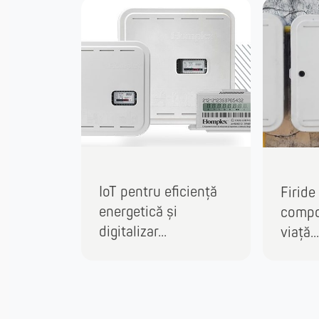
IoT pentru eficiență
Firide
energetică și
compo
digitalizar...
viață...