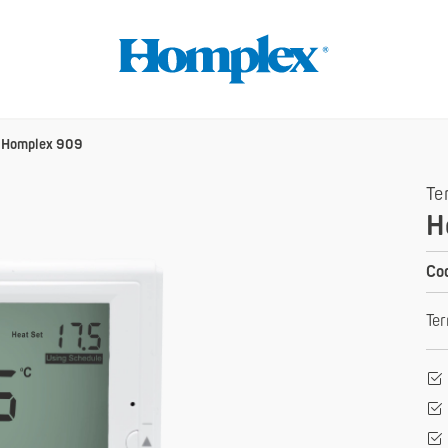
»
Homplex 909
Te
H
Cod
Ter