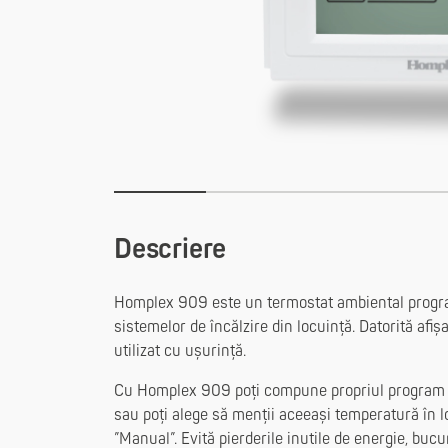
Descriere
Homplex 909 este un termostat ambiental program
sistemelor de încălzire din locuință. Datorită afiș
utilizat cu ușurință.
Cu Homplex 909 poți compune propriul program de
sau poți alege să menții aceeași temperatură în 
”Manual”. Evită pierderile inutile de energie, buc