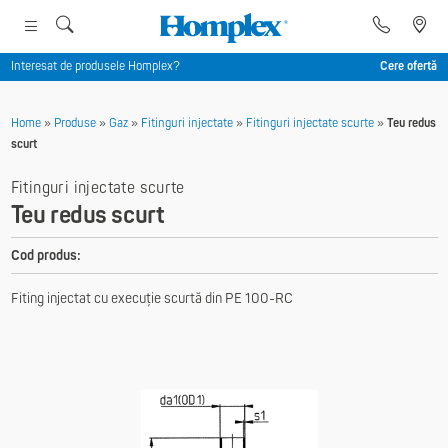
Interesat de produsele Homplex?
Cere ofertă
Home
»
Produse
»
Gaz
»
Fitinguri injectate
»
Fitinguri injectate scurte
»
Teu redus
scurt
Fitinguri injectate scurte
Teu redus scurt
Cod produs:
Fiting injectat cu execuție scurtă din PE 100-RC