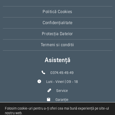
Politică Cookies
Confidențialitate
Protecția Datelor
Termeni si conditii
Asistență
0374.49.49.49
Luni - Vineri | 09 - 18
Service
Garanție
Folosim cookie-uri pentru a-ți oferi cea mai bună experiență pe site-ul
Contact
nostru web.