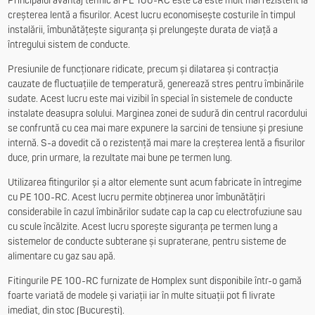
Principalul avantaj tehnic al PE 100-RC este că este mult mai rezistent la
creșterea lentă a fisurilor. Acest lucru economisește costurile în timpul
instalării, îmbunătățește siguranța și prelungește durata de viață a
întregului sistem de conducte.
Presiunile de funcționare ridicate, precum și dilatarea și contracția
cauzate de fluctuațiile de temperatură, generează stres pentru îmbinările
sudate. Acest lucru este mai vizibil în special în sistemele de conducte
instalate deasupra solului. Marginea zonei de sudură din centrul racordului
se confruntă cu cea mai mare expunere la sarcini de tensiune și presiune
internă. S-a dovedit că o rezistență mai mare la creșterea lentă a fisurilor
duce, prin urmare, la rezultate mai bune pe termen lung.
Utilizarea fitingurilor și a altor elemente sunt acum fabricate în întregime
cu PE 100-RC. Acest lucru permite obținerea unor îmbunătățiri
considerabile în cazul îmbinărilor sudate cap la cap cu electrofuziune sau
cu scule încălzite. Acest lucru sporește siguranța pe termen lung a
sistemelor de conducte subterane și supraterane, pentru sisteme de
alimentare cu gaz sau apă.
Fitingurile PE 100-RC furnizate de Homplex sunt disponibile într-o gamă
foarte variată de modele și variații iar în multe situații pot fi livrate
imediat, din stoc (București).