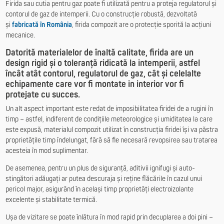
Firida sau cutia pentru gaz poate fi utilizată pentru a proteja regulatorul și
contorul de gaz de intemperii. Cu o construcție robustă, dezvoltată
și
fabricată în România
, firida compozit are o protecție sporită la acțiuni
mecanice.
Datorită materialelor de înaltă calitate, firida are un
design rigid și o toleranță ridicată la intemperii, astfel
încât atât contorul, regulatorul de gaz, cât și celelalte
echipamente care vor fi montate in interior vor fi
protejate cu succes.
Un alt aspect important este redat de imposibilitatea firidei de a rugini în
timp – astfel, indiferent de condițiile meteorologice și umiditatea la care
este expusă, materialul compozit utilizat în construcția firidei își va păstra
proprietățile timp îndelungat, fără să fie necesară revopsirea sau tratarea
acesteia în mod suplimentar.
De asemenea, pentru un plus de siguranță, aditivii ignifugi și auto-
stingători adăugați ar putea descuraja și reține flăcările în cazul unui
pericol major, asigurând în același timp proprietăți electroizolante
excelente și stabilitate termică.
Ușa de vizitare se poate înlătura în mod rapid prin decuplarea a doi pini –