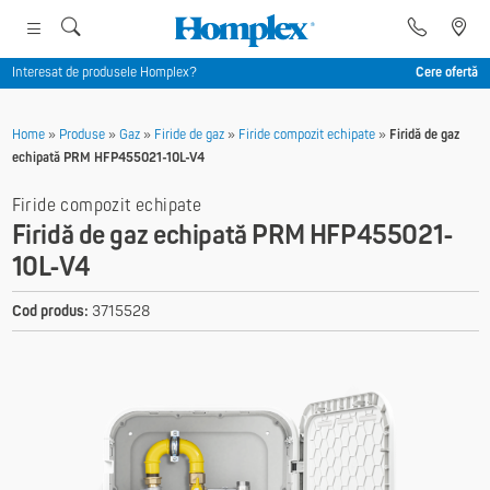
Interesat de produsele Homplex?
Cere ofertă
Home
»
Produse
»
Gaz
»
Firide de gaz
»
Firide compozit echipate
»
Firidă de gaz
echipată PRM HFP455021-10L-V4
Firide compozit echipate
Firidă de gaz echipată PRM HFP455021-
10L-V4
Cod produs:
3715528