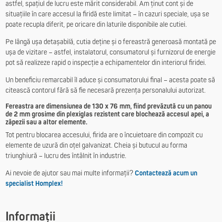
astfel, spațiul de lucru este mărit considerabil. Am ținut cont și de
situațiile în care accesul la firidă este limitat – în cazuri speciale, ușa se
poate recupla diferit, pe oricare din laturile disponibile ale cutiei.
Pe lângă ușa detașabilă, cutia deține și o fereastră generoasă montată pe
ușa de vizitare – astfel, instalatorul, consumatorul și furnizorul de energie
pot să realizeze rapid o inspecție a echipamentelor din interiorul firidei.
Un beneficiu remarcabil îl aduce și consumatorului final – acesta poate să
citească contorul fără să fie necesară prezența personalului autorizat.
Fereastra are dimensiunea de 130 x 76 mm, fiind prevăzută cu un panou
de 2 mm grosime din plexiglas rezistent care blochează accesul apei, a
zăpezii sau a altor elemente.
Tot pentru blocarea accesului, firida are o încuietoare din compozit cu
elemente de uzură din oțel galvanizat. Cheia și butucul au forma
triunghiură – lucru des întâlnit în industrie.
Ai nevoie de ajutor sau mai multe informații?
Contactează acum un
specialist Homplex!
Informații