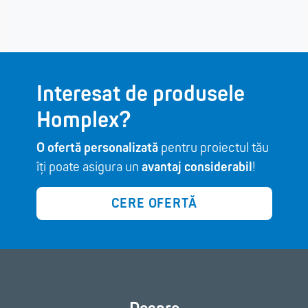
Interesat de produsele
Homplex?
O ofertă personalizată
pentru proiectul tău
îți poate asigura un
avantaj considerabil
!
CERE OFERTĂ