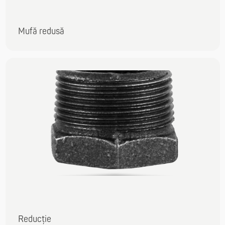
Mufă redusă
Reducție