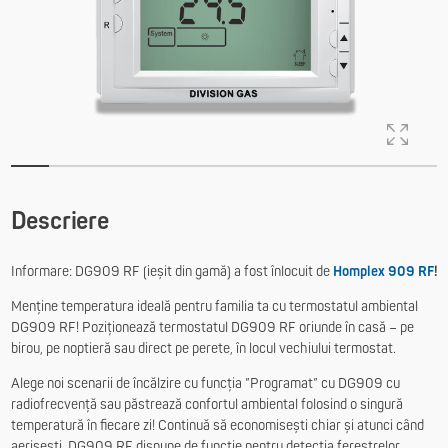
Descriere
Informare: DG909 RF (ieșit din gamă) a fost înlocuit de
Homplex 909 RF
!
Menține temperatura ideală pentru familia ta cu termostatul ambiental
DG909 RF! Poziționează termostatul DG909 RF oriunde în casă – pe
birou, pe noptieră sau direct pe perete, în locul vechiului termostat.
Alege noi scenarii de încălzire cu funcția ”Programat” cu DG909 cu
radiofrecvență sau păstrează confortul ambiental folosind o singură
temperatură în fiecare zi! Continuă să economisești chiar și atunci când
aerisești. DG909 RF dispune de funcție pentru detecția ferestrelor