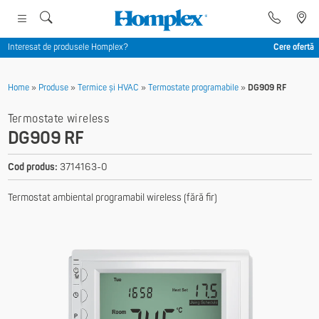
Interesat de produsele Homplex?
Cere ofertă
Home
»
Produse
»
Termice și HVAC
»
Termostate programabile
»
DG909 RF
Termostate wireless
DG909 RF
Cod produs:
3714163-0
Termostat ambiental programabil wireless (fără fir)