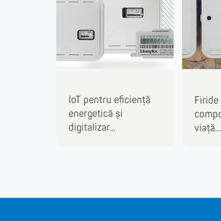
IoT pentru eficiență
Firide
energetică și
compo
digitalizar...
viață...