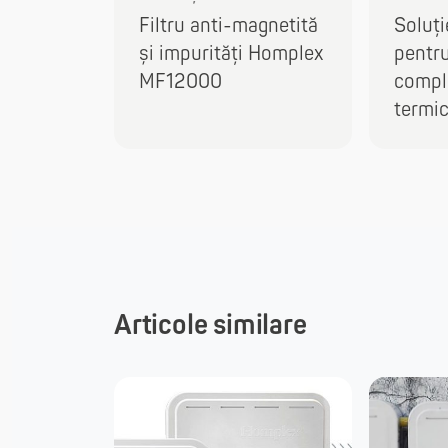
Filtru anti-magnetită
Soluți
și impurități Homplex
pentr
MF12000
comple
termi
Articole similare