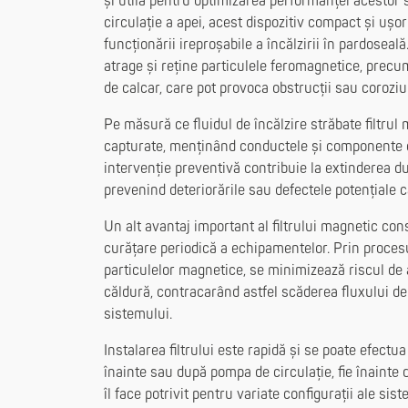
și utilă pentru optimizarea performanței acestor s
circulație a apei, acest dispozitiv compact și ușor
funcționării ireproșabile a încălzirii în pardoseală
atrage și reține particulele feromagnetice, prec
de calcar, care pot provoca obstrucții sau coroziu
Pe măsură ce fluidul de încălzire străbate filtrul
capturate, menținând conductele și componente c
intervenție preventivă contribuie la extinderea du
prevenind deteriorările sau defectele potențiale c
Un alt avantaj important al filtrului magnetic cons
curățare periodică a echipamentelor. Prin procesul
particulelor magnetice, se minimizează riscul d
căldură, contracarând astfel scăderea fluxului d
sistemului.
Instalarea filtrului este rapidă și se poate efectua
înainte sau după pompa de circulație, fie înainte d
îl face potrivit pentru variate configurații ale sis