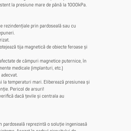
istent la presiune mare de până la 1000kPa.
ire rezindențiale prin pardoseală sau cu
epuneri.
izat.
otejează tija magnetică de obiecte feroase și
 afectate de câmpuri magnetice puternice, în
ente medicale (implanturi, etc.)
 adecvat.
i la temperaturi mari. Eliberează presiunea și
nție. Pericol de arsuri!
verifică dacă țevile și centrala au
în pardoseală reprezintă o soluție ingenioasă