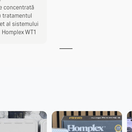
e concentrată
u tratamentul
t al sistemului
c Homplex WT1