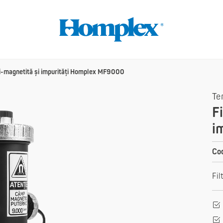
ti-magnetită și impurități Homplex MF9000
Te
F
i
Cod
Fil