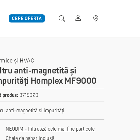
CERE OFERTĂ
rmice și HVAC
iltru anti-magnetită și
mpurități Homplex MF9000
 produs:
3715029
tru anti-magnetită și impurități
NEODIM - Filtrează cele mai fine particule
Cheie de pahar inclusă