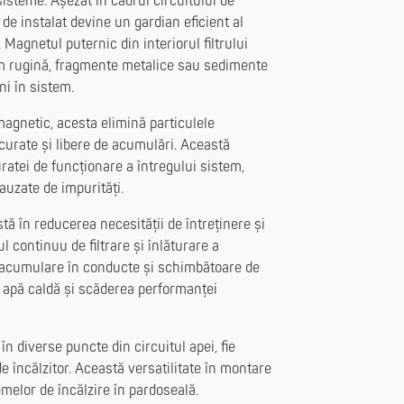
isteme. Așezat în cadrul circuitului de
 de instalat devine un gardian eficient al
. Magnetul puternic din interiorul filtrului
um rugină, fragmente metalice sau sedimente
ni în sistem.
 magnetic, acesta elimină particulele
urate și libere de acumulări. Această
ratei de funcționare a întregului sistem,
auzate de impurități.
tă în reducerea necesității de întreținere și
 continuu de filtrare și înlăturare a
e acumulare în conducte și schimbătoare de
e apă caldă și scăderea performanței
 în diverse puncte din circuitul apei, fie
e încălzitor. Această versatilitate în montare
temelor de încălzire în pardoseală.