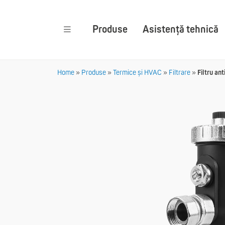
Produse
Asistență tehnică
Home
»
Produse
»
Termice și HVAC
»
Filtrare
»
Filtru an