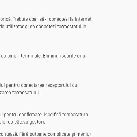
brică. Trebuie doar să-l conectezi la Internet,
de utilizator și să conectezi termostatul la
 cu pinuri terminale. Elimini riscurile unui
.
blul pentru conectarea receptorului cu
izarea termosatului.
nul pentru confirmare. Modifică temperatura
lui cu câteva gesturi.
 contează. Fără butoane complicate și meniuri