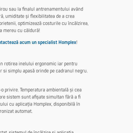
 birou sau la finalul antrenamentului având
, umiditate și flexibilitatea de a crea
ietenii, optimizează costurile cu încălzirea,
na mereu cu căldură!
tactează acum un specialist Homplex
!
in rotirea inelului ergonomic iar pentru
r si simplu apasă orinde pe cadranul negru.
r-o privire. Temperatura ambientală și cea
spre sistem sunt afișate simultan fără a fi
lui cu aplicația Homplex, disponibilă în
ronizat automat.
at, sistemul de încălzire și aplicația