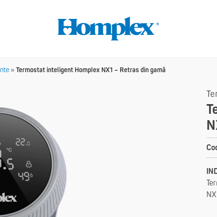
ente
»
Termostat inteligent Homplex NX1 – Retras din gamă
Te
T
N
Cod
IN
Ter
NX1