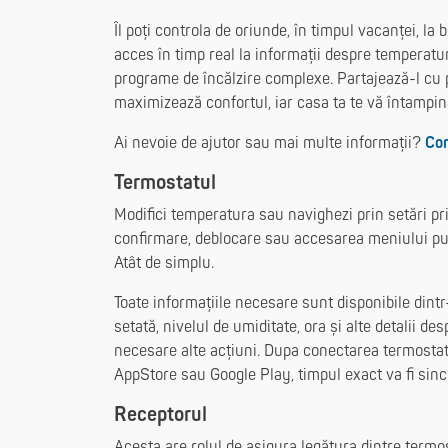
Îl poți controla de oriunde, în timpul vacanței, la
acces în timp real la informații despre temperatură
programe de încălzire complexe. Partajează-l cu pr
maximizează confortul, iar casa ta te vă întampi
Ai nevoie de ajutor sau mai multe informații?
Con
Termostatul
Modifici temperatura sau navighezi prin setări pr
confirmare, deblocare sau accesarea meniului pu
Atât de simplu.
Toate informațiile necesare sunt disponibile dint
setată, nivelul de umiditate, ora și alte detalii de
necesare alte acțiuni. Dupa conectarea termostatu
AppStore sau Google Play, timpul exact va fi sinc
Receptorul
Acesta are rolul de asigura legătura dintre termost