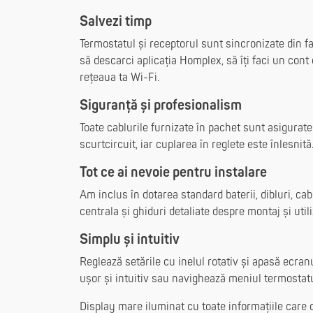
Salvezi timp
Termostatul și receptorul sunt sincronizate din fa
să descarci aplicația Homplex, să îți faci un cont 
rețeaua ta Wi-Fi.
Siguranță și profesionalism
Toate cablurile furnizate în pachet sunt asigurate
scurtcircuit, iar cuplarea în reglete este înlesnită
Tot ce ai nevoie pentru instalare
Am inclus în dotarea standard baterii, dibluri, ca
centrala și ghiduri detaliate despre montaj și util
Simplu și intuitiv
Reglează setările cu inelul rotativ și apasă ecra
ușor și intuitiv sau navighează meniul termostatu
Display mare iluminat cu toate informațiile care