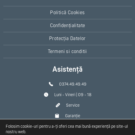
Politică Cookies
Confidențialitate
Protecția Datelor
Termeni si conditii
Asistență
0374.49.49.49
Luni - Vineri | 09 - 18
Service
Garanție
Folosim cookie-uri pentru a-ți oferi cea mai bună experiență pe site-ul
Contact
nostru web.