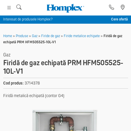
Interesat de produsele Homplex?
Cere ofertă
Home
»
Produse
»
Gaz
»
Firide de gaz
»
Firide metalice echipate
»
Firidă de gaz
echipată PRM HFM505525-10L-V1
Gaz
Firidă de gaz echipată PRM HFM505525-
10L-V1
Cod produs:
3714378
Firidă metalică echipată (contor G4)