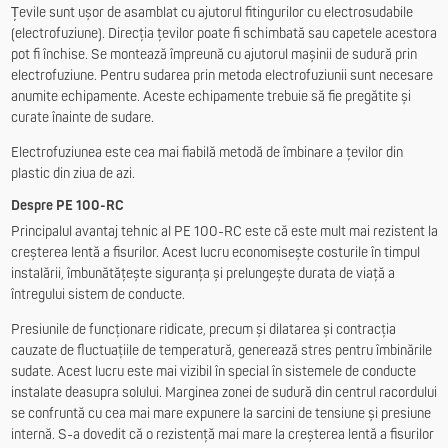
Țevile sunt ușor de asamblat cu ajutorul fitingurilor cu electrosudabile
(electrofuziune). Direcția țevilor poate fi schimbată sau capetele acestora
pot fi închise. Se montează împreună cu ajutorul mașinii de sudură prin
electrofuziune. Pentru sudarea prin metoda electrofuziunii sunt necesare
anumite echipamente. Aceste echipamente trebuie să fie pregătite și
curate înainte de sudare.
Electrofuziunea este cea mai fiabilă metodă de îmbinare a țevilor din
plastic din ziua de azi.
Despre PE 100-RC
Principalul avantaj tehnic al PE 100-RC este că este mult mai rezistent la
creșterea lentă a fisurilor. Acest lucru economisește costurile în timpul
instalării, îmbunătățește siguranța și prelungește durata de viață a
întregului sistem de conducte.
Presiunile de funcționare ridicate, precum și dilatarea și contracția
cauzate de fluctuațiile de temperatură, generează stres pentru îmbinările
sudate. Acest lucru este mai vizibil în special în sistemele de conducte
instalate deasupra solului. Marginea zonei de sudură din centrul racordului
se confruntă cu cea mai mare expunere la sarcini de tensiune și presiune
internă. S-a dovedit că o rezistență mai mare la creșterea lentă a fisurilor