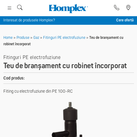
Interesat de produsele Homplex?
Cere ofertă
Home
»
Produse
»
Gaz
»
Fitinguri PE electrofuziune
»
Teu de branșament cu
robinet încorporat
Fitinguri PE electrofuziune
Teu de branșament cu robinet încorporat
Cod produs:
Fiting cu electrofuziune din PE 100-RC