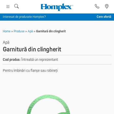
Interesat de produsele Homplex?
Cere ofertă
Home
»
Produse
»
Apă
»
Garnitură din clingherit
Apă
Garnitură din clingherit
Cod produs:
Întreabă un reprezentant
Pentru îmbinări cu flanșe sau robineți