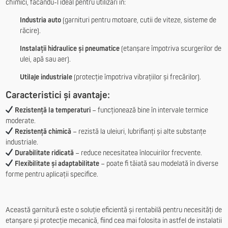
chimici, făcându-l ideal pentru utilizări în:
Industria auto
(garnituri pentru motoare, cutii de viteze, sisteme de
răcire).
Instalații hidraulice și pneumatice
(etanșare împotriva scurgerilor de
ulei, apă sau aer).
Utilaje industriale
(protecție împotriva vibrațiilor și frecărilor).
Caracteristici și avantaje:
Rezistență la temperaturi
– funcționează bine în intervale termice
moderate.
Rezistență chimică
– rezistă la uleiuri, lubrifianți și alte substanțe
industriale.
Durabilitate ridicată
– reduce necesitatea înlocuirilor frecvente.
Flexibilitate și adaptabilitate
– poate fi tăiată sau modelată în diverse
forme pentru aplicații specifice.
Această garnitură este o soluție eficientă și rentabilă pentru necesități de
etanșare și protecție mecanică, fiind cea mai folosita in astfel de instalatii