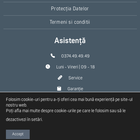
Protecția Datelor
Termeni si conditii
Asistență
0374.49.49.49
Luni - Vineri | 09 - 18
Service
Garanție
Folosim cookie-uri pentru a-ți oferi cea mai bună experiență pe site-ul
Contact
nostru web.
Poți afla mai multe despre cookie-urile pe care le folosim sau să le
dezactivezi în
setări
.
Copyright 2026 Homplex
Accept