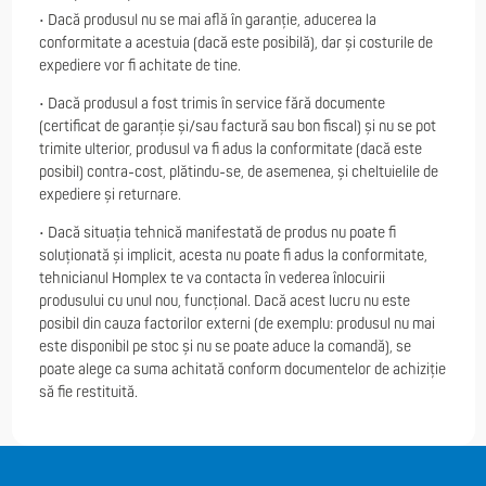
• Dacă produsul nu se mai află în garanție, aducerea la
conformitate a acestuia (dacă este posibilă), dar și costurile de
expediere vor fi achitate de tine.
• Dacă produsul a fost trimis în service fără documente
(certificat de garanție și/sau factură sau bon fiscal) și nu se pot
trimite ulterior, produsul va fi adus la conformitate (dacă este
posibil) contra-cost, plătindu-se, de asemenea, și cheltuielile de
expediere și returnare.
• Dacă situația tehnică manifestată de produs nu poate fi
soluționată și implicit, acesta nu poate fi adus la conformitate,
tehnicianul Homplex te va contacta în vederea înlocuirii
produsului cu unul nou, funcțional. Dacă acest lucru nu este
posibil din cauza factorilor externi (de exemplu: produsul nu mai
este disponibil pe stoc și nu se poate aduce la comandă), se
poate alege ca suma achitată conform documentelor de achiziție
să fie restituită.