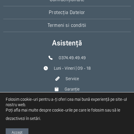
Protecția Datelor
Termeni si conditii
Asistență
0374.49.49.49
Luni - Vineri | 09 - 18
Service
Garanție
Folosim cookie-uri pentru a-ți oferi cea mai bună experiență pe site-ul
Contact
nostru web.
Poți afla mai multe despre cookie-urile pe care le folosim sau să le
dezactivezi în
setări
.
Copyright 2026 Homplex
Accept