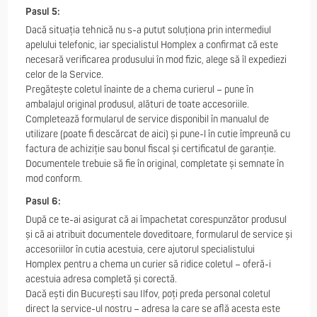
Pasul 5:
Dacă situația tehnică nu s-a putut soluționa prin intermediul
apelului telefonic, iar specialistul Homplex a confirmat că este
necesară verificarea produsului în mod fizic, alege să îl expediezi
celor de la Service.
Pregătește coletul înainte de a chema curierul – pune în
ambalajul original produsul, alături de toate accesoriile.
Completează formularul de service disponibil în manualul de
utilizare (poate fi descărcat de aici) și pune-l în cutie împreună cu
factura de achiziție sau bonul fiscal și certificatul de garanție.
Documentele trebuie să fie în original, completate și semnate în
mod conform.
Pasul 6:
După ce te-ai asigurat că ai împachetat corespunzător produsul
și că ai atribuit documentele doveditoare, formularul de service și
accesoriilor în cutia acestuia, cere ajutorul specialistului
Homplex pentru a chema un curier să ridice coletul – oferă-i
acestuia adresa completă și corectă.
Dacă ești din București sau Ilfov, poți preda personal coletul
direct la service-ul nostru – adresa la care se află acesta este