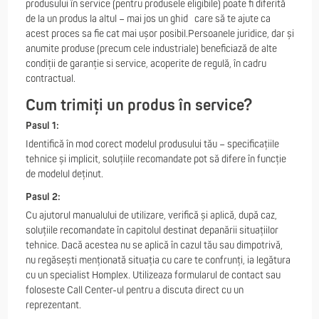
produsului în service (pentru produsele eligibile) poate fi diferită
de la un produs la altul – mai jos un ghid care să te ajute ca
acest proces sa fie cat mai ușor posibil.Persoanele juridice, dar și
anumite produse (precum cele industriale) beneficiază de alte
condiții de garanție si service, acoperite de regulă, în cadru
contractual.
Cum trimiți un produs în service?
Pasul 1:
Identifică în mod corect modelul produsului tău – specificațiile
tehnice și implicit, soluțiile recomandate pot să difere în funcție
de modelul deținut.
Pasul 2:
Cu ajutorul manualului de utilizare, verifică și aplică, după caz,
soluțiile recomandate în capitolul destinat depanării situațiilor
tehnice. Dacă acestea nu se aplică în cazul tău sau dimpotrivă,
nu regăsești menționată situația cu care te confrunți, ia legătura
cu un specialist Homplex. Utilizeaza formularul de contact sau
foloseste Call Center-ul pentru a discuta direct cu un
reprezentant.