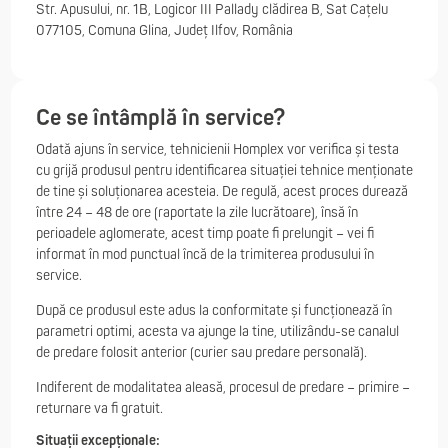
Str. Apusului, nr. 1B, Logicor III Pallady clădirea B, Sat Cațelu
077105, Comuna Glina, Județ Ilfov, România
Ce se întâmplă în service?
Odată ajuns în service, tehnicienii Homplex vor verifica și testa
cu grijă produsul pentru identificarea situației tehnice menționate
de tine și soluționarea acesteia. De regulă, acest proces durează
între 24 – 48 de ore (raportate la zile lucrătoare), însă în
perioadele aglomerate, acest timp poate fi prelungit – vei fi
informat în mod punctual încă de la trimiterea produsului în
service.
După ce produsul este adus la conformitate și funcționează în
parametri optimi, acesta va ajunge la tine, utilizându-se canalul
de predare folosit anterior (curier sau predare personală).
Indiferent de modalitatea aleasă, procesul de predare – primire –
returnare va fi gratuit.
Situații excepționale: