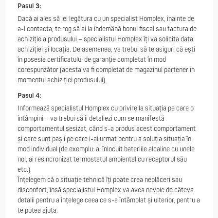
Pasul 3:
Dacă ai ales să iei legătura cu un specialist Homplex, înainte de
a-l contacta, te rog să ai la îndemână bonul fiscal sau factura de
achiziție a produsului – specialistul Homplex îți va solicita data
achiziției și locația. De asemenea, va trebui să te asiguri că ești
în posesia certificatului de garanție completat în mod
corespunzător (acesta va fi completat de magazinul partener în
momentul achiziției produsului).
Pasul 4:
Informează specialistul Homplex cu privire la situația pe care o
întâmpini – va trebui să îi detaliezi cum se manifestă
comportamentul sesizat, când s-a produs acest comportament
și care sunt pașii pe care i-ai urmat pentru a soluția situația în
mod individual (de exemplu: ai înlocuit bateriile alcaline cu unele
noi, ai resincronizat termostatul ambiental cu receptorul său
etc.).
Înțelegem că o situație tehnică îți poate crea neplăceri sau
disconfort, însă specialistul Homplex va avea nevoie de câteva
detalii pentru a înțelege ceea ce s-a întâmplat și ulterior, pentru a
te putea ajuta.