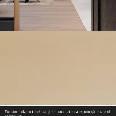
Folosim cookie-uri pentru a-ți oferi cea mai bună experiență pe site-ul