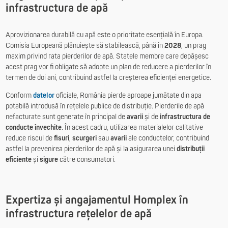
infrastructura de apă
Aprovizionarea durabilă cu apă este o prioritate esențială în Europa.
Comisia Europeană plănuiește să stabilească, până în
2028
, un prag
maxim privind rata pierderilor de apă. Statele membre care depășesc
acest prag vor fi obligate să adopte un plan de reducere a pierderilor în
termen de doi ani, contribuind astfel la creșterea eficienței energetice.
Conform
datelor
oficiale, România pierde aproape jumătate din apa
potabilă introdusă în rețelele publice de distribuție. Pierderile de apă
nefacturate sunt generate în principal de
avarii
și de
infrastructura de
conducte învechite
. În acest cadru, utilizarea materialelor calitative
reduce riscul de
fisuri
,
scurgeri
sau
avarii
ale conductelor, contribuind
astfel la prevenirea pierderilor de apă și la asigurarea unei
distribuții
eficiente
și
sigure
către consumatori.
Expertiza și angajamentul Homplex în
infrastructura rețelelor de apă