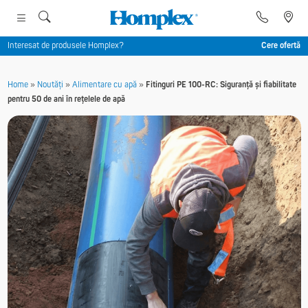
Interesat de produsele Homplex?
Cere ofertă
Home
»
Noutăți
»
Alimentare cu apă
»
Fitinguri PE 100-RC: Siguranță și fiabilitate
pentru 50 de ani în rețelele de apă