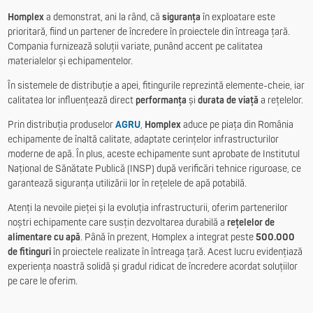
Homplex
a demonstrat, ani la rând, că
siguranța
în exploatare este
prioritară, fiind un partener de încredere în proiectele din întreaga țară.
Compania furnizează soluții variate, punând accent pe calitatea
materialelor și echipamentelor.
În sistemele de distribuție a apei, fitingurile reprezintă elemente-cheie, iar
calitatea lor influențează direct
performanța
și
durata de viață
a rețelelor.
Prin distribuția produselor
AGRU
,
Homplex
aduce pe piața din România
echipamente de înaltă calitate, adaptate cerințelor infrastructurilor
moderne de apă. În plus, aceste echipamente sunt aprobate de Institutul
Național de Sănătate Publică (INSP) după verificări tehnice riguroase, ce
garantează siguranța utilizării lor în rețelele de apă potabilă.
Atenți la nevoile pieței și la evoluția infrastructurii, oferim partenerilor
noștri echipamente care susțin dezvoltarea durabilă a
rețelelor de
alimentare cu apă
. Până în prezent, Homplex a integrat peste
500.000
de fitinguri
în proiectele realizate în întreaga țară. Acest lucru evidențiază
experiența noastră solidă și gradul ridicat de încredere acordat soluțiilor
pe care le oferim.