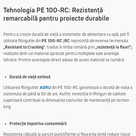
Tehnologia PE 100-RC: Rezistență
remarcabilă pentru proiecte durabile
Pentru a crește durată de viață a sistemelor de alimentare cu apă, pot fi
utilizate fitingutile din
PE 100-RC
(
RC
reprezintă abrevierea termenului
„Resistant to Cracking”
, tradus în limba română prin
„rezistență la fisuri”
),
realizate dintr-un material apreciat pentru multiplele sale avantaje
tehnice. Printre avantajele direct aduse de acest material se numără:
Durată de viață extinsă
Utilizarea fitingutilor
AGRU
din PE 100-RC garantează o durată de viața a
sistemului de până la 50 de ani. Astfel, investiția în fitinguri de calitate
superioară contribuie la diminuarea costurilor de mentenanță pe termen
lung.
Protecție împotriva contaminării
Rezistența ridicată la sarcini punctiforme și fisurarea lentă reduce riscul