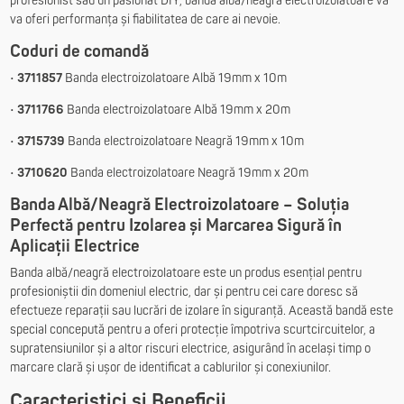
profesionist sau un pasionat DIY, banda albă/neagră electroizolatoare vă
va oferi performanța și fiabilitatea de care ai nevoie.
Coduri de comandă
•
3711857
Banda electroizolatoare Albă 19mm x 10m
•
3711766
Banda electroizolatoare Albă 19mm x 20m
•
3715739
Banda electroizolatoare Neagră 19mm x 10m
•
3710620
Banda electroizolatoare Neagră 19mm x 20m
Banda Albă/Neagră Electroizolatoare – Soluția
Perfectă pentru Izolarea și Marcarea Sigură în
Aplicații Electrice
Banda albă/neagră electroizolatoare este un produs esențial pentru
profesioniștii din domeniul electric, dar și pentru cei care doresc să
efectueze reparații sau lucrări de izolare în siguranță. Această bandă este
special concepută pentru a oferi protecție împotriva scurtcircuitelor, a
supratensiunilor și a altor riscuri electrice, asigurând în același timp o
marcare clară și ușor de identificat a cablurilor și conexiunilor.
Caracteristici și Beneficii