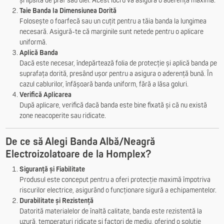
și lipsită de praf sau ulei. Acest lucru va asigura o aderență maximă.
Taie Banda la Dimensiunea Dorită
Folosește o foarfecă sau un cuțit pentru a tăia banda la lungimea
necesară. Asigură-te că marginile sunt netede pentru o aplicare
uniformă.
Aplică Banda
Dacă este necesar, îndepărtează folia de protecție și aplică banda pe
suprafața dorită, presând ușor pentru a asigura o aderență bună. În
cazul cablurilor, înfășoară banda uniform, fără a lăsa goluri.
Verifică Aplicarea
După aplicare, verifică dacă banda este bine fixată și că nu există
zone neacoperite sau ridicate.
De ce să Alegi Banda Albă/Neagră
Electroizolatoare de la Homplex?
Siguranță și Fiabilitate
Produsul este conceput pentru a oferi protecție maximă împotriva
riscurilor electrice, asigurând o funcționare sigură a echipamentelor.
Durabilitate și Rezistență
Datorită materialelor de înaltă calitate, banda este rezistentă la
uzură, temperaturi ridicate și factori de mediu, oferind o soluție