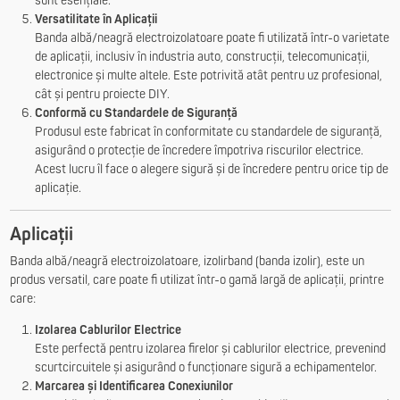
sunt esențiale.
Versatilitate în Aplicații
Banda albă/neagră electroizolatoare poate fi utilizată într-o varietate
de aplicații, inclusiv în industria auto, construcții, telecomunicații,
electronice și multe altele. Este potrivită atât pentru uz profesional,
cât și pentru proiecte DIY.
Conformă cu Standardele de Siguranță
Produsul este fabricat în conformitate cu standardele de siguranță,
asigurând o protecție de încredere împotriva riscurilor electrice.
Acest lucru îl face o alegere sigură și de încredere pentru orice tip de
aplicație.
Aplicații
Banda albă/neagră electroizolatoare, izolirband (banda izolir), este un
produs versatil, care poate fi utilizat într-o gamă largă de aplicații, printre
care:
Izolarea Cablurilor Electrice
Este perfectă pentru izolarea firelor și cablurilor electrice, prevenind
scurtcircuitele și asigurând o funcționare sigură a echipamentelor.
Marcarea și Identificarea Conexiunilor