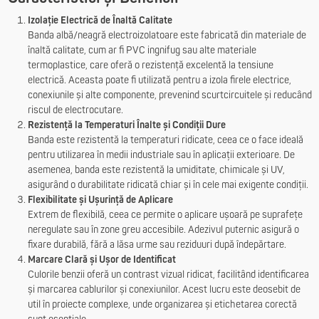
Izolație Electrică de Înaltă Calitate
Banda albă/neagră electroizolatoare este fabricată din materiale de
înaltă calitate, cum ar fi PVC ingnifug sau alte materiale
termoplastice, care oferă o rezistență excelentă la tensiune
electrică. Aceasta poate fi utilizată pentru a izola firele electrice,
conexiunile și alte componente, prevenind scurtcircuitele și reducând
riscul de electrocutare.
Rezistență la Temperaturi Înalte și Condiții Dure
Banda este rezistentă la temperaturi ridicate, ceea ce o face ideală
pentru utilizarea în medii industriale sau în aplicații exterioare. De
asemenea, banda este rezistentă la umiditate, chimicale și UV,
asigurând o durabilitate ridicată chiar și în cele mai exigente condiții.
Flexibilitate și Ușurință de Aplicare
Extrem de flexibilă, ceea ce permite o aplicare ușoară pe suprafețe
neregulate sau în zone greu accesibile. Adezivul puternic asigură o
fixare durabilă, fără a lăsa urme sau reziduuri după îndepărtare.
Marcare Clară și Ușor de Identificat
Culorile benzii oferă un contrast vizual ridicat, facilitând identificarea
și marcarea cablurilor și conexiunilor. Acest lucru este deosebit de
util în proiecte complexe, unde organizarea și etichetarea corectă