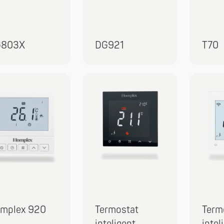
G803X
DG921
T70
mplex 920
Termostat
Term
inteligent
intel