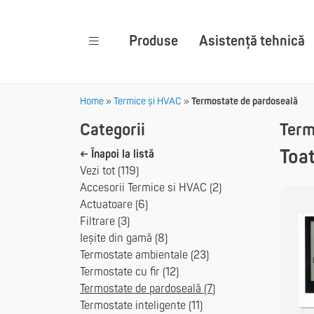
Produse
Asistență tehnică
Home
»
Termice și HVAC
»
Termostate de pardoseală
Categorii
Term
Toat
← Înapoi la listă
Vezi tot (119)
Accesorii Termice si HVAC (2)
Actuatoare (6)
Filtrare (3)
Ieșite din gamă (8)
Termostate ambientale (23)
Termostate cu fir (12)
Termostate de pardoseală (7)
Termostate inteligente (11)