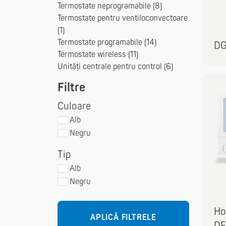
Termostate neprogramabile (8)
Termostate pentru ventiloconvectoare
(1)
Termostate programabile (14)
D
Termostate wireless (11)
Unități centrale pentru control (6)
Filtre
Culoare
Alb
Negru
Tip
Alb
Negru
Ho
APLICĂ FILTRELE
DF