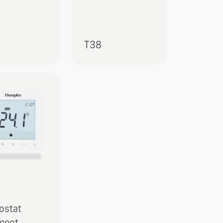
T38
ostat
igent