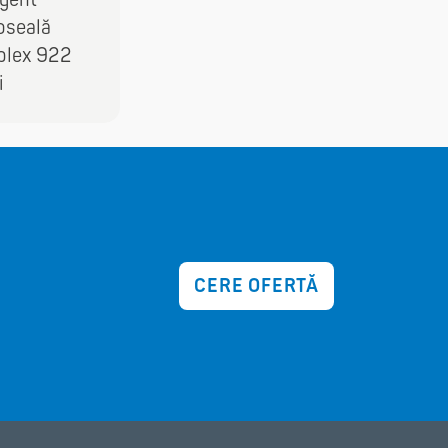
oseală
lex 922
i
CERE OFERTĂ