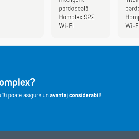
pardoseală
pard
Homplex 922
Homp
Wi-Fi
Wi-F
Homplex?
 îți poate asigura un
avantaj considerabil
!