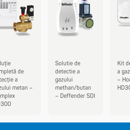
luție
Solutie de
Kit d
mpletă de
detectie a
a ga
tecție a
gazului
– Ho
zului metan –
methan/butan
HD3
mplex
– Deffender SDI
D300