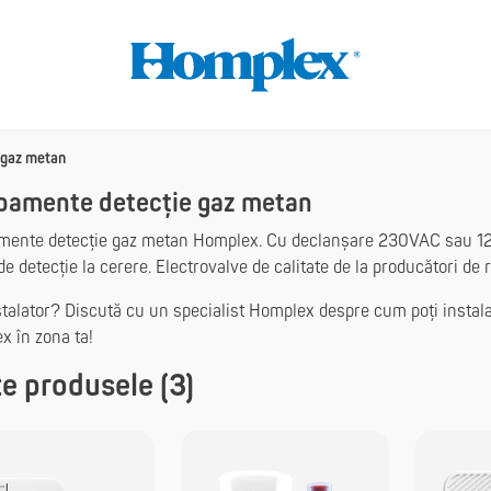
 gaz metan
pamente detecție gaz metan
mente detecție gaz metan Homplex. Cu declanșare 230VAC sau 12V
 de detecție la cerere. Electrovalve de calitate de la producători d
stalator? Discută cu un specialist Homplex despre
cum poți instala
x în zona ta!
e produsele (3)