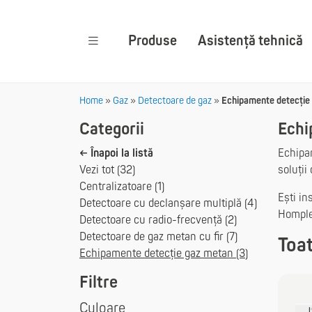
Produse
Asistență tehnică
Home
»
Gaz
»
Detectoare de gaz
»
Echipamente detecție
Categorii
Echi
← Înapoi la listă
Echipa
Vezi tot (32)
soluții
Centralizatoare (1)
Ești in
Detectoare cu declanșare multiplă (4)
Homple
Detectoare cu radio-frecvență (2)
Detectoare de gaz metan cu fir (7)
Toat
Echipamente detecție gaz metan (3)
Filtre
Culoare