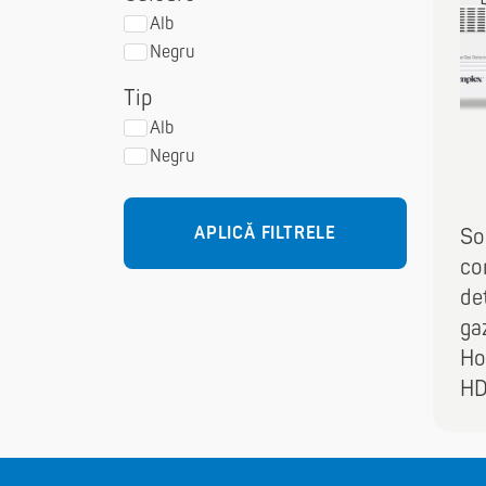
Alb
Negru
Tip
Alb
Negru
APLICĂ FILTRELE
So
co
de
ga
Ho
H