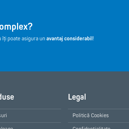
Homplex?
 îți poate asigura un
avantaj considerabil
!
duse
Legal
șuri
Politică Cookies