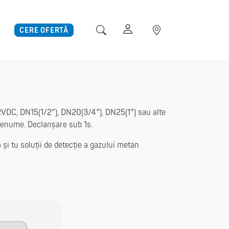
CERE OFERTĂ
DC, DN15(1/2″), DN20(3/4″), DN25(1″) sau alte
e renume. Declanșare sub 1s.
 și tu soluții de detecție a gazului metan