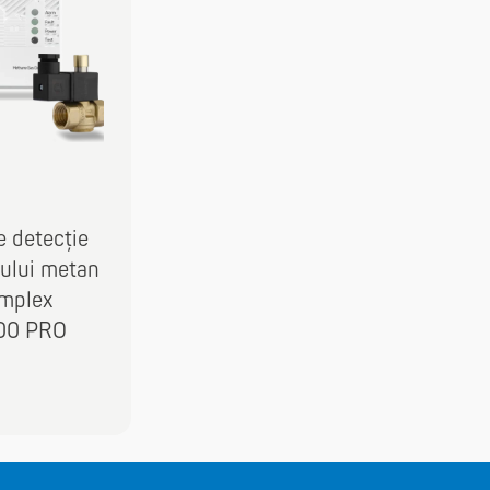
e detecție
zului metan
mplex
00 PRO