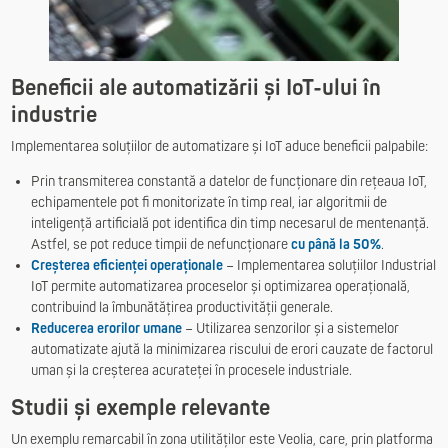
Beneficii ale automatizării și IoT-ului în
industrie
Implementarea soluțiilor de automatizare și IoT aduce beneficii palpabile:
Prin transmiterea constantă a datelor de funcționare din rețeaua IoT,
echipamentele pot fi monitorizate în timp real, iar algoritmii de
inteligență artificială pot identifica din timp necesarul de mentenanță.
Astfel, se pot reduce timpii de nefuncționare
cu până la 50%
.
Creșterea eficienței operaționale
– Implementarea soluțiilor Industrial
IoT permite automatizarea proceselor și optimizarea operațională,
contribuind la îmbunătățirea productivității generale.
Reducerea erorilor umane
– Utilizarea senzorilor și a sistemelor
automatizate ajută la minimizarea riscului de erori cauzate de factorul
uman și la creșterea acurateței în procesele industriale.
Studii și exemple relevante
Un exemplu remarcabil în zona utilităților este Veolia, care, prin platforma