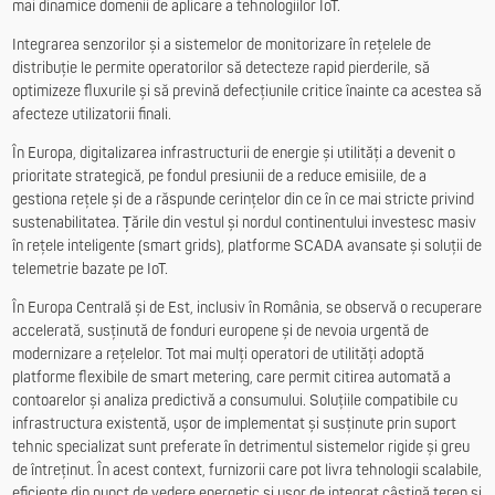
mai dinamice domenii de aplicare a tehnologiilor IoT.
Integrarea senzorilor și a sistemelor de monitorizare în rețelele de
distribuție le permite operatorilor să detecteze rapid pierderile, să
optimizeze fluxurile și să prevină defecțiunile critice înainte ca acestea să
afecteze utilizatorii finali.
În Europa, digitalizarea infrastructurii de energie și utilități a devenit o
prioritate strategică, pe fondul presiunii de a reduce emisiile, de a
gestiona rețele și de a răspunde cerințelor din ce în ce mai stricte privind
sustenabilitatea. Țările din vestul și nordul continentului investesc masiv
în rețele inteligente (smart grids), platforme SCADA avansate și soluții de
telemetrie bazate pe IoT.
În Europa Centrală și de Est, inclusiv în România, se observă o recuperare
accelerată, susținută de fonduri europene și de nevoia urgentă de
modernizare a rețelelor. Tot mai mulți operatori de utilități adoptă
platforme flexibile de smart metering, care permit citirea automată a
contoarelor și analiza predictivă a consumului. Soluțiile compatibile cu
infrastructura existentă, ușor de implementat și susținute prin suport
tehnic specializat sunt preferate în detrimentul sistemelor rigide și greu
de întreținut. În acest context, furnizorii care pot livra tehnologii scalabile,
eficiente din punct de vedere energetic și ușor de integrat câștigă teren și