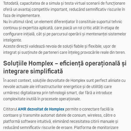
Totodată, capacitatea de a simula și testa virtual scenarii de funcționare
oferă un avantaj competitiv important, reducând semnificativ riscurile în
faza de implementare.
Nu în ultimul rând, un element diferențiator îl constituie suportul tehnic
continuu și expertiza aplicată, care joacă un rol critic atât în etapa de
configurare inițială, cât și pe parcursul operării și mentenanței sistemelor
inteligente.
Aceste direcții validează nevoia de soluții fiabile și flexibile, ușor de
integrat și susținute de parteneri care înțeleg provocările reale din teren.
Soluțiile Homplex – eficiență operațională și
integrare simplificată
În acest context, soluțiile dezvoltate de Homplex sunt perfect aliniate cu
nevoile actuale ale infrastructurilor energetice și de utilități care
urmăresc digitalizarea prin tehnologii smart, dar fără a introduce
complexitate inutilă în procesele operaționale.
Cititorul
AMR dezvoltat de Homplex
permite o conectare facilă la
contoare și transmite automat datele de consum, wireless, către o
platformă software intuitivă, eliminând necesitatea citirii manuale și
reducând semnificativ riscurile de eroare. Platforma de monitorizare