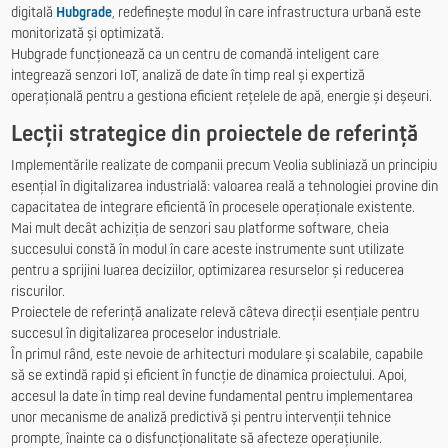
digitală
Hubgrade
, redefinește modul în care infrastructura urbană este
monitorizată și optimizată.
Hubgrade funcționează ca un centru de comandă inteligent care
integrează senzori IoT, analiză de date în timp real și expertiză
operațională pentru a gestiona eficient rețelele de apă, energie și deșeuri.
Lecții strategice din proiectele de referință
Implementările realizate de companii precum Veolia subliniază un principiu
esențial în digitalizarea industrială: valoarea reală a tehnologiei provine din
capacitatea de integrare eficientă în procesele operaționale existente.
Mai mult decât achiziția de senzori sau platforme software, cheia
succesului constă în modul în care aceste instrumente sunt utilizate
pentru a sprijini luarea deciziilor, optimizarea resurselor și reducerea
riscurilor.
Proiectele de referință analizate relevă câteva direcții esențiale pentru
succesul în digitalizarea proceselor industriale.
În primul rând, este nevoie de arhitecturi modulare și scalabile, capabile
să se extindă rapid și eficient în funcție de dinamica proiectului. Apoi,
accesul la date în timp real devine fundamental pentru implementarea
unor mecanisme de analiză predictivă și pentru intervenții tehnice
prompte, înainte ca o disfuncționalitate să afecteze operațiunile.