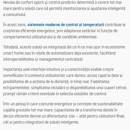
Nevoia de confort sporit și control predictiv determină o cerere tot mai
mare pentru soluții care să permită monitorizarea și ajustarea inteligentă
a consumului.
În acest sens,
sistemele moderne de control al temperaturii
contribuie la
creșterea eficienței energetice, prin adaptarea setărilor în funcție de
comportamentul utilizatorului și de condițiile ambientale.
Totodată, aceste soluții se integrează din ce în ce mai ușor în ecosisteme
smart home sau în rețele de automatizare deja existente, facilitând
interoperabilitatea și managementul centralizat.
Importanța unei interfețe intuitive și a conectivității stabile crește
semnificativ în contextul utilizatorilor care doresc acces rapid la date și
posibilitatea de a acționa de la distanță, în timp real. Fiabilitatea
echipamentelor, simplitatea instalării și disponibilitatea unui suport tehnic
prompt rămân criterii esențiale în selecția soluțiilor de control.
Într-un peisaj în care costurile energetice și cerințele de sustenabilitate
capătă greutate tot mai mare, capacitatea de a transforma datele în
decizii eficiente devine un diferențiator clar – atât pentru utilizatorii finali,
cât și pentru integratorii de soluții inteligente.