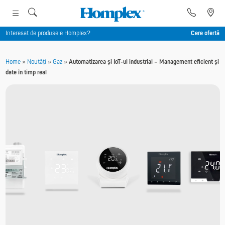
Interesat de produsele Homplex?
Cere ofertă
Home
»
Noutăți
»
Gaz
»
Automatizarea și IoT-ul industrial – Management eficient și
date în timp real