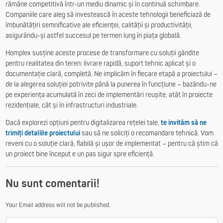
rămâne competitivă într-un mediu dinamic și în continuă schimbare.
Companiile care aleg să investească în aceste tehnologii beneficiază de
îmbunătățiri semnificative ale eficienței, calității și productivității,
asigurându-și astfel succesul pe termen lung în piața globală.
Homplex susține aceste procese de transformare cu soluții gândite
pentru realitatea din teren: livrare rapidă, suport tehnic aplicat și o
documentație clară, completă. Ne implicăm în fiecare etapă a proiectului –
de la alegerea soluției potrivite până la punerea în funcțiune – bazându-ne
pe experiența acumulată în zeci de implementări reușite, atât în proiecte
rezidențiale, cât și în infrastructuri industriale.
Dacă explorezi opțiuni pentru digitalizarea rețelei tale,
te invităm să ne
trimiți detaliile proiectului
sau să ne soliciți o recomandare tehnică. Vom
reveni cu o soluție clară, fiabilă și ușor de implementat – pentru că știm că
un proiect bine început e un pas sigur spre eficiență.
Nu sunt comentarii!
Your Email address will not be published.