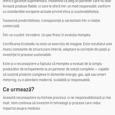
oferă o garanție suplimentară. Înseamnă că aleg un partener care nu doar
livrează produse fiabile, ci care le oferă într-un mod responsabil, conform
cu standardele europene actuale privind etica și sustenabilitatea.
Înseamnă predictibilitate, transparență și seriozitate într-o relație
comercială.
Într-un cuvânt: încredere. Un pas firesc în evoluția Homplex
Certificarea EcoVadis nu este un exercițiu de imagine. Este rezultatul unei
munci constante de structurare internă, adaptare la cerințele din piață și
investiție în procese sustenabile.
Este și o recunoaștere a faptului că Homplex a evoluat de la simplu
producător de echipamente la un partener de soluții complete — capabil
să susțină proiecte complexe în domeniile energie, gaz, apă sau smart
metering, cu o abordare modernă, scalabilă și responsabilă.
Ce urmează?
Această recunoaștere nu încheie procesul, ci ne responsabilizează și mai
mult. Vom continua să investim în tehnologii și procese care reduc
impactul asupra mediului.