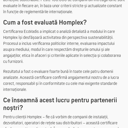
evaluate în fiecare an, în baza unor criterii stricte și actualizate constant
în funcție de reglementările internaționale.
Cum a fost evaluată Homplex?
Certificarea EcoVadis a implicat o analiză detaliată a modului în care
Homplex își desfășoară activitatea din perspectiva sustenabilității.
Procesul a inclus verificarea politicilor interne, evaluarea impactului
asupra mediului, modul în care respectăm drepturile omului și ale
angajaților, etica în afaceri și criteriile aplicate în selecția și colaborarea
cu furnizorii.
Rezultatul a fost o evaluare foarte bună în toate cele patru domenii
analizate. Această certificare confirmă angajamentul nostru de a lucra
corect, responsabil și în conformitate cu cele mai exigente standarde
internaționale.
Ce înseamnă acest lucru pentru partenerii
noștri?
Pentru clienții Homplex – fie că vorbim de companii de instalații,
dezvoltatori, operatori de rețele sau distribuitori – această certificare