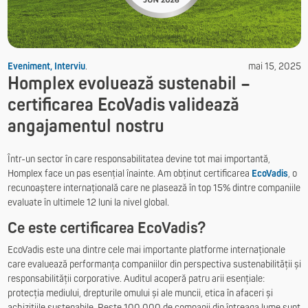
Eveniment, Interviu
.
mai 15, 2025
Homplex evoluează sustenabil –
certificarea EcoVadis validează
angajamentul nostru
Într-un sector în care responsabilitatea devine tot mai importantă,
Homplex face un pas esențial înainte. Am obținut certificarea
EcoVadis
, o
recunoaștere internațională care ne plasează în top 15% dintre companiile
evaluate în ultimele 12 luni la nivel global.
Ce este certificarea EcoVadis?
EcoVadis este una dintre cele mai importante platforme internaționale
care evaluează performanța companiilor din perspectiva sustenabilității și
responsabilității corporative. Auditul acoperă patru arii esențiale:
protecția mediului, drepturile omului și ale muncii, etica în afaceri și
achizițiile sustenabile. Peste 100.000 de companii din întreaga lume sunt