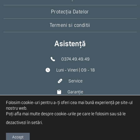
Protecția Datelor
Termeni si conditii
Asistență
0374.49.49.49
Luni - Vineri | 09 - 18
Service
Garanție
Folosim cookie-uri pentru a-ți oferi cea mai bună experiență pe site-ul
Contact
nostru web.
Poți afla mai multe despre cookie-urile pe care le folosim sau să le
dezactivezi în
setări
.
Copyright 2026 Homplex
Accept